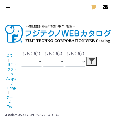
接続部(1)
接続部(2)
接続部(3)
全て
|
継手・
フラン
ジ
Adapter
/
Flange
|
チー
ズ
Tee
48件
の商品が見つかりました