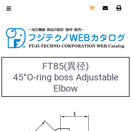
FT85(異径)
45°O-ring boss Adjustable
Elbow