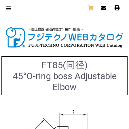
FT85(同径)
45°O-ring boss Adjustable
Elbow