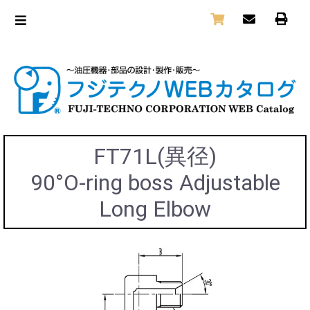
FT71L(異径)
90°O-ring boss Adjustable
Long Elbow